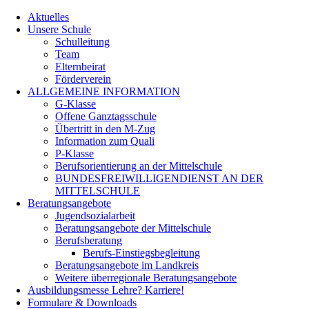
Aktuelles
Unsere Schule
Schulleitung
Team
Elternbeirat
Förderverein
ALLGEMEINE INFORMATION
G-Klasse
Offene Ganztagsschule
Übertritt in den M-Zug
Information zum Quali
P-Klasse
Berufsorientierung an der Mittelschule
BUNDESFREIWILLIGENDIENST AN DER
MITTELSCHULE
Beratungsangebote
Jugendsozialarbeit
Beratungsangebote der Mittelschule
Berufsberatung
Berufs-Einstiegsbegleitung
Beratungsangebote im Landkreis
Weitere überregionale Beratungsangebote
Ausbildungsmesse Lehre? Karriere!
Formulare & Downloads