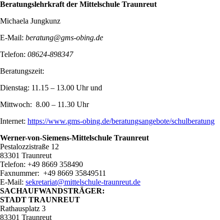
Beratungslehrkraft
der Mittelschule Traunreut
Michaela Jungkunz
E-Mail:
beratung@gms-obing.de
Telefon:
08624-898347
Beratungszeit:
Dienstag: 11.15 – 13.00 Uhr und
Mittwoch: 8.00 – 11.30 Uhr
Internet:
https://www.gms-obing.de/beratungsangebo
te/schulberatung
Werner-von-Siemens-Mittelschule Traunreut
Pestalozzistraße 12
83301 Traunreut
Telefon: +49 8669 358490
Faxnummer: +49 8669 35849511
E‑Mail:
sekretariat@mittelschule-traunreut.de
SACHAUFWANDSTRÄGER:
STADT TRAUNREUT
Rathausplatz 3
83301 Traunreut