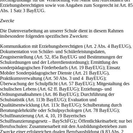
Erziehungsberechtigten sowie von Angaben zum Sorgerecht ist Art. 85
Abs. 1 Satz 3 BayEUG.
Zwecke
Die Datenverarbeitung an unserer Schule dient in diesem Rahmen
insbesondere folgenden spezifischen Zwecken:
Kommunikation mit Erziehungsberechtigten (Art. 2 Abs. 4 BayEUG),
Dokumentation von Schüler- und Schülerleistungsdaten,
Zeugniserstellung (Art. 52, 85a BayEUG und Bestimmungen der
Schulordnungen und der Lehrerdienstordnung); Ermittlung des
sonderpädagogischen Förderbedarfs (Art. 19 BayEUG); Einsatz
Mobiler Sonderpädagogischer Dienste (Art. 21 BayEUG),
Praktikumsverwaltung (Art. 50 Abs. 3 und 4 BayEUG);
Überwachung der Schulpflicht (Art. 57 BayEUG); Mitgestaltung des
schulischen Lebens (Art. 62 ff. BayEUG); Erziehungs- und
Ordnungsmaßnahmen (Art. 86 BayEUG); Durchführung der
Schulstatistik (Art. 113b BayEUG); Evaluation und
Qualitätsentwicklung (Art. 113c BayEUG); Schulberatung durch
Beratungslehrkräfte oder Schulpsychologen (Art. 78 BayEUG);
Schulfinanzierung (Art. 4, 10, 19 Bayerisches
Schulfinanzierungsgesetz – BaySchFG);; Öffentlichkeitsarbeit; nur bei
Berufsschulen: Zusammenarbeit mit den Ausbildungsbetrieben zum
Zwecke einer erfolgreichen dualen Berufsausbildung (§ 83 Abs. 2