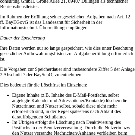
consulting GmbH, Große Allee 21, 89407 Dillingen als technischer
Betriebsdienstleister.
Im Rahmen der Erfüllung seiner gesetzlichen Aufgaben nach Art. 12
ff. BayEGovG ist das Landesamt für Sicherheit in der
Informationstechnik Übermittlungsempfänger.
Dauer der Speicherung
Ihre Daten werden nur so lange gespeichert, wie dies unter Beachtung
gesetzlicher Aufbewahrungsfristen zur Aufgabenerfüllung erforderlich
ist.
Die Vorgaben zur Speicherdauer sind insbesondere Ziffer 5 der Anlage
2 Abschnitt 7 der BaySchO, zu entnehmen.
Dies bedeutet für die Löschfrist im Einzelnen:
Eigene Inhalte (z.B. Inhalte des E-Mail-Postfachs, selbst
angelegte Kalender und Adressbücher/Kontakte) löschen die
Nutzerinnen und Nutzer selbst, sobald diese nicht mehr
erforderlich sind, in der Regel spätestens nach Ablauf des
darauffolgenden Schuljahres.
Im Übrigen erfolgt die Löschung nach Deaktivierung des
Postfachs in der Benutzerverwaltung. Durch die Nutzerin bzw.
den Nutzer versandte Nachrichten/Anhänge verbleiben beim