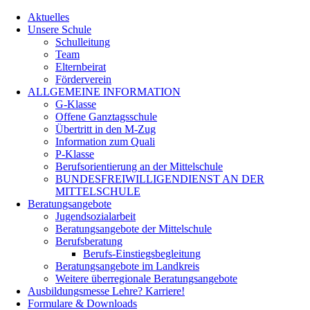
Aktuelles
Unsere Schule
Schulleitung
Team
Elternbeirat
Förderverein
ALLGEMEINE INFORMATION
G-Klasse
Offene Ganztagsschule
Übertritt in den M-Zug
Information zum Quali
P-Klasse
Berufsorientierung an der Mittelschule
BUNDESFREIWILLIGENDIENST AN DER
MITTELSCHULE
Beratungsangebote
Jugendsozialarbeit
Beratungsangebote der Mittelschule
Berufsberatung
Berufs-Einstiegsbegleitung
Beratungsangebote im Landkreis
Weitere überregionale Beratungsangebote
Ausbildungsmesse Lehre? Karriere!
Formulare & Downloads